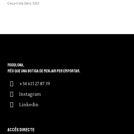
Coca-Cola Zero 33cl
Foodlona,
més que una botiga de menjar per emportar.
+34 613 27 87 39
Instagram
Linkedin
Accés directe