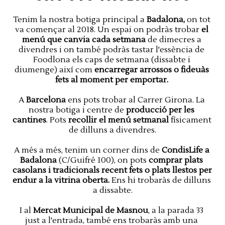
Tenim la nostra botiga principal a 
Badalona,
 on tot 
va començar al 2018. Un espai on podràs trobar 
el 
menú que canvia cada setmana
 de dimecres a 
divendres i on també podràs tastar l'essència de 
Foodlona els caps de setmana (dissabte i 
diumenge) així com 
encarregar arrossos o fideuàs 
fets al moment per emportar. 
A 
Barcelona
 ens pots trobar al Carrer Girona. La 
nostra botiga i centre de
 producció per les 
cantines
. Pots 
recollir el menú setmanal
 físicament 
de dilluns a divendres.
A més a més, tenim un corner dins de 
CondisLife a 
Badalona
 (C/Guifré 100), on pots 
comprar plats 
casolans i tradicionals recent fets o plats llestos per 
endur a la vitrina oberta.
 Ens hi trobaràs de dilluns 
a dissabte.
I al 
Mercat Municipal de Masnou
, a la parada 33 
just a l'entrada, també ens trobaràs amb una 