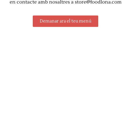
en contacte amb nosaltres a store@foodlona.com
Demanar ara el teu menú