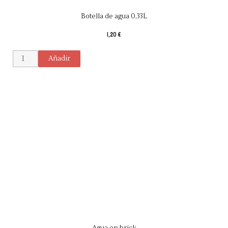
Botella de agua 0,33L
1,20 €
Añadir
Agua en brick