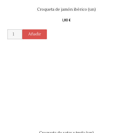
Croqueta de jamón ibérico (un)
1,80 €
Añadir
Croqueta de setas y trufa (un)