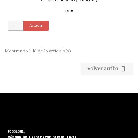
1,50 €
Añadir
Mostrando 1-16 de 16 artículo(s)

Volver arriba
Foodlona,
más que una tienda de comida para llevar.