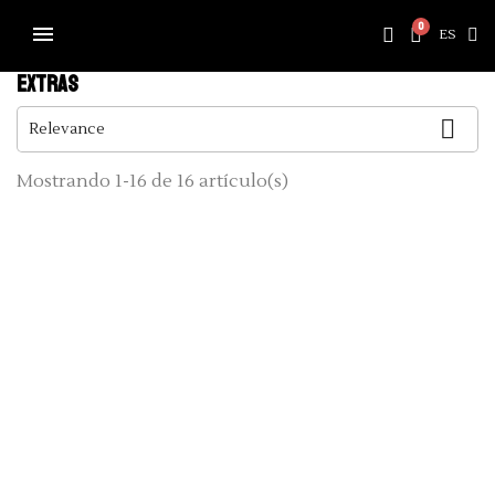
ES
EXTRAS

Relevance
CATEGORÍAS
Mostrando 1-16 de 16 artículo(s)
PRECIO
DIETA
ALÉRGENOS