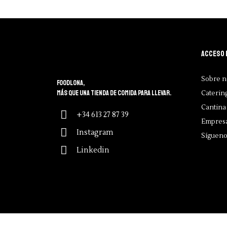
Acceso 
Sobre n
Foodlona,
más que una tienda de comida para llevar.
Caterin
Cantina 
+34 613 27 87 39
Empres
Instagram
Sígueno
Linkedin