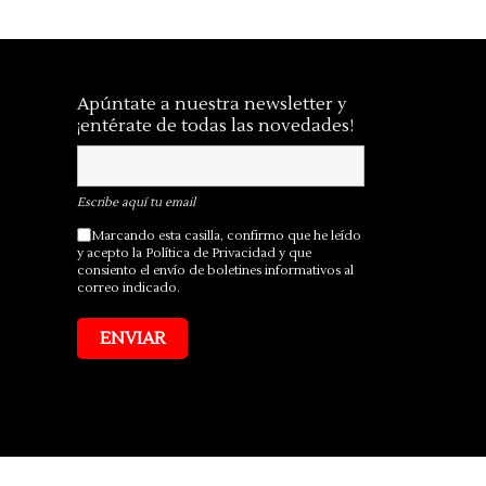
Apúntate a nuestra newsletter y
¡entérate de todas las novedades!
Escribe aquí tu email
Marcando esta casilla, confirmo que he leído
y acepto la
Política de Privacidad
y que
consiento el envío de boletines informativos al
correo indicado.
ENVIAR