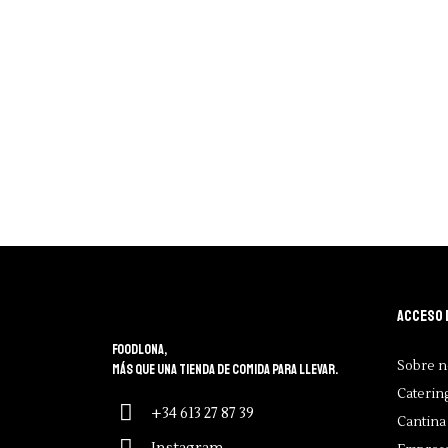
Acceso 
Foodlona,
Sobre n
más que una tienda de comida para llevar.
Caterin
+34 613 27 87 39
Cantina 