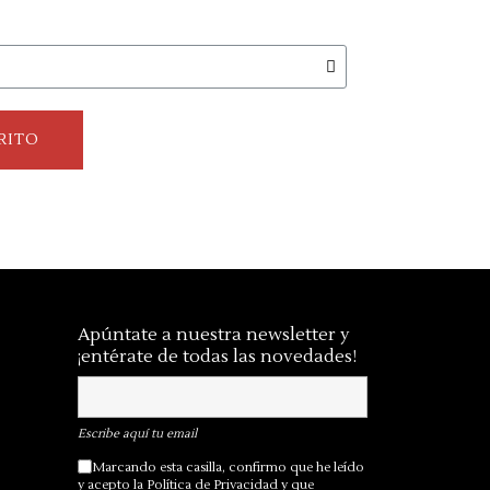
RITO
Apúntate a nuestra newsletter y
¡entérate de todas las novedades!
Escribe aquí tu email
Marcando esta casilla, confirmo que he leído
y acepto la
Política de Privacidad
y que