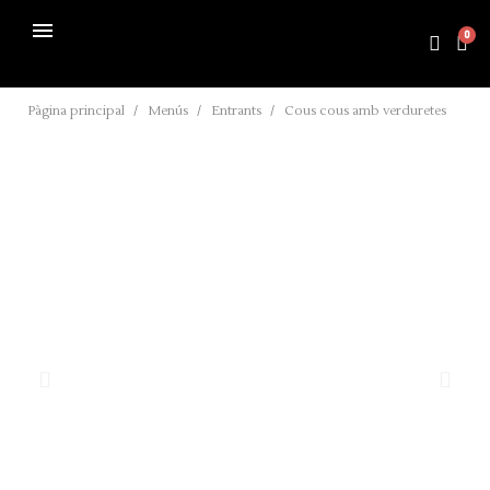
Pàgina principal
Menús
Entrants
Cous cous amb verduretes