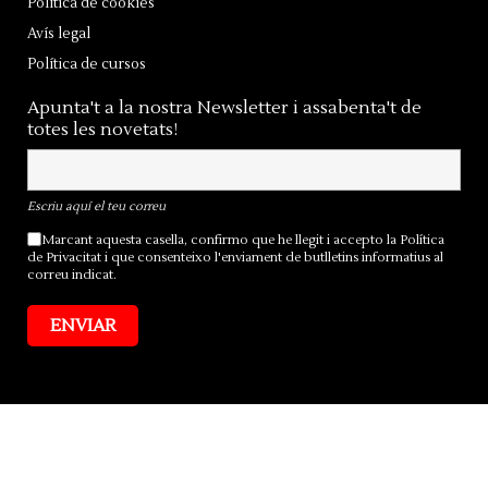
Política de cookies
Avís legal
Política de cursos
Apunta't a la nostra Newsletter i assabenta't de
totes les novetats!
Escriu aquí el teu correu
Marcant aquesta casella, confirmo que he llegit i accepto la
Política
de Privacitat
i que consenteixo l'enviament de butlletins informatius al
correu indicat.
ENVIAR