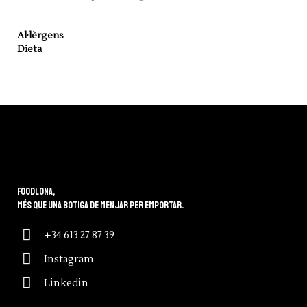
Al·lèrgens
Dieta
Foodlona,
més que una botiga de menjar per emportar.
+34 613 27 87 39
Instagram
Linkedin