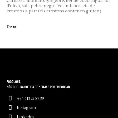
Carbassa, moniato, gingebre, llet de coco, aigua, oli
d'oliva, sal i pebre negre. Ve amb bosseta de
crostons a part (els crostons contenen gluten).
Dieta
Foodlona,
més que una botiga de menjar per emportar.
+34 613 27 87 39
Instagram
Linkedin