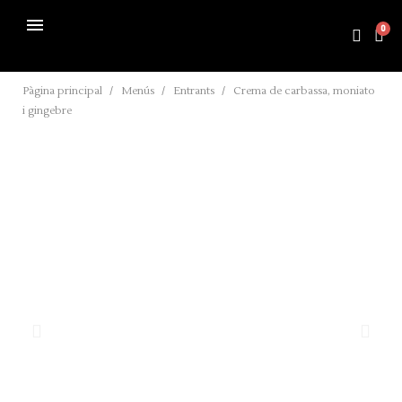
Pàgina principal
Menús
Entrants
Crema de carbassa, moniato
i gingebre