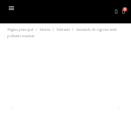
Pàgina principal
Menús
Entrants
Amanida de cigrons amb
pollastre marinat