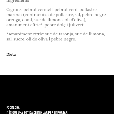
Ingredients
Cigrons, pebrot vermell, pebrot verd, pollastre
marinat (contracuixa de pollastre, sal, pebre negre,
orenga, comí, suc de llimona, oli d'oliva),
amaniment cítric*, pebre dolç i julivert.
*Amaniment cítric: suc de taronja, suc de llimona,
sal, sucre, oli de oliva i pebre negre.
Dieta
Foodlona,
més que una botiga de menjar per emportar.