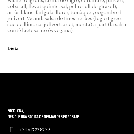
Falafel (cigrons, farina de cigró, coriandre, julivert,
ceba, all, llevat químic, sal, pebre, oli de girasol),
arròs blanc, farigola, llorer, tomàquet, cogombre i
julivert. Ve amb salsa de fines herbes (iogurt grec,
suc de llimona, julivert, anet, menta) a part (la salsa
conté lactosa, no és vegana).
Dieta
Foodlona,
més que una botiga de menjar per emportar.
+34 613 27 87 39