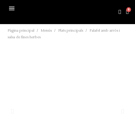
Pàgina principal
Menús
Plats principals
Falafel amb arròs i
salsa de fines herbes