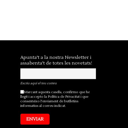
Apunta't a la nostra Newsletter i
assabenta't de totes les novetats!
Escriu aquí el teu correu
Marcant aquesta casella, confirmo que he
llegit i accepto la
Política de Privacitat
i que
consenteixo l'enviament de butlletins
informatius al correu indicat.
ENVIAR