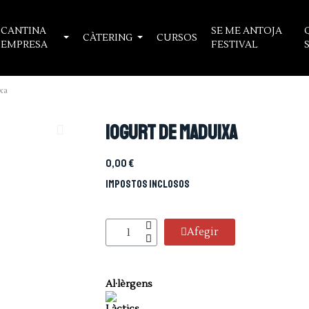
CANTINA
SE ME ANTOJA
CÀTERING
CURSOS
EMPRESA
FESTIVAL
xa
Iogurt de maduixa
0,00 €
Impostos inclosos
Afegir
Al·lèrgens