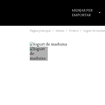
MENJAR PER
EMPORTAR
Pàgina principal
Menús
Postres
Iogurt de madui