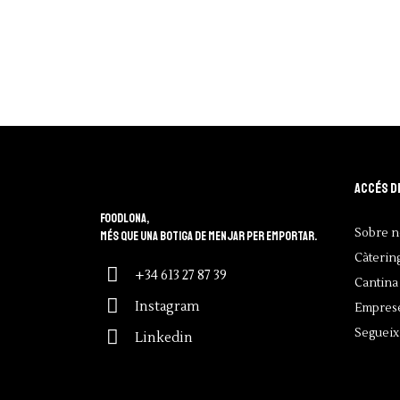
Accés d
Foodlona,
Sobre n
més que una botiga de menjar per emportar.
Càterin
+34 613 27 87 39
Cantina 
Instagram
Empres
Segueix
Linkedin