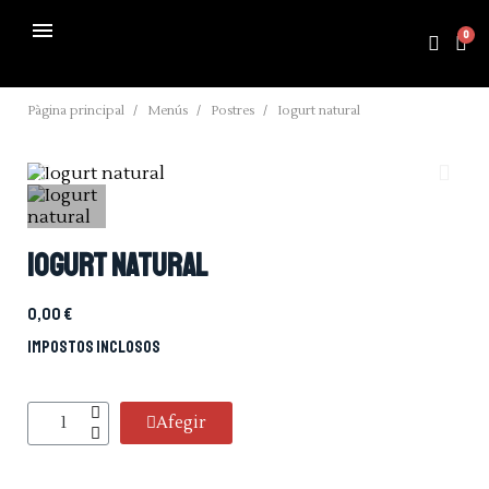
Pàgina principal
Menús
Postres
Iogurt natural
Iogurt natural
0,00 €
Impostos inclosos
Afegir