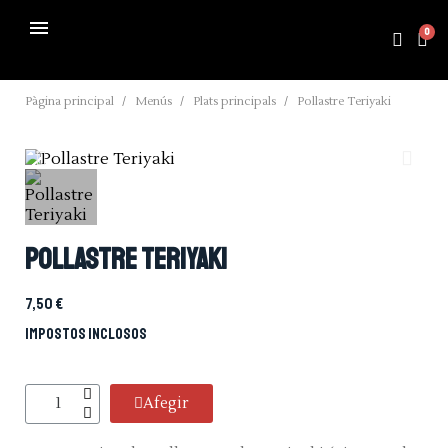
Pàgina principal
Menús
Plats principals
Pollastre Teriyaki
Pollastre Teriyaki
7,50 €
Impostos inclosos
Afegir