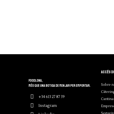
Accés d
Foodlona,
Sobre n
més que una botiga de menjar per emportar.
Càterin
+34 613 27 87 39
Cantina 
Instagram
Empres
Segueix