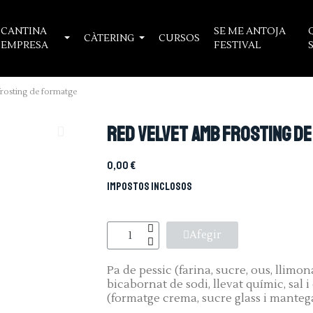
CANTINA
SE ME ANTOJA
CÀTERING
CURSOS
EMPRESA
FESTIVAL
frosting de formatge
Red velvet amb frosting d
0,00 €
Impostos inclosos
Afegir
Pa de pessic (farina, sucre, ous, llimona
bicabornat de sodi, llevat químic, sal 
(formatge crema, sucre glass i manteg