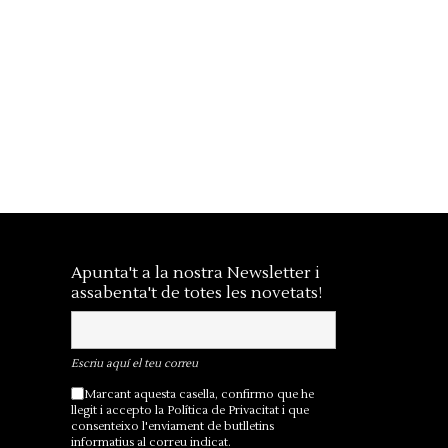
Apunta't a la nostra Newsletter i
assabenta't de totes les novetats!
Escriu aquí el teu correu
Marcant aquesta casella, confirmo que he
llegit i accepto la
Política de Privacitat
i que
consenteixo l'enviament de butlletins
informatius al correu indicat.