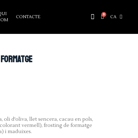
QUI
CONTACTE
CA
SOM
e formatge
, oli d'oliva, llet sencera, cacau en pols,
i colorant vermell), frosting de formatge
a) i maduixes.