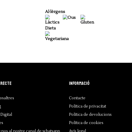
Al·lèrgens
Dieta
irecte
Informació
osaltres
Contacte
g
Política de privacitat
Digital
Política de devolucions
es
Política de cookies
-nos al nostre canal de whatsapp
Avís legal