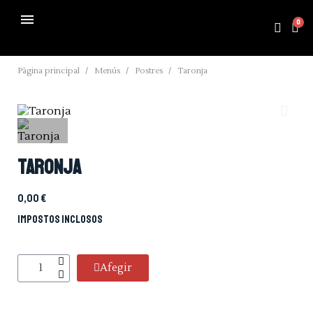
Pàgina principal
Menús
Postres
Taronja
Taronja
0,00 €
Impostos inclosos
Afegir