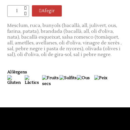
Afegir
Mesclum, ruca, bunyols (bacallà, all, julivert, ous,
farina, patata), brandada (bacallà, all, oli d'oliva,
nata), bacallà esqueixat, salsa romesco (tomàquet,
all, ametlles, avellanes, oli d'oliva, vinagre de xerès ,
sal, pebre negre i pasta de nyores), olivada (olives i
sal), oli d'oliva, oli de gira-sol, sal i pebre negre.
Al·lèrgens